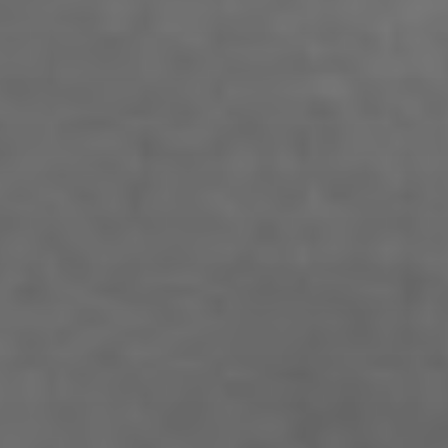
STUDENTEN DES
STUDIENGANGS
Adoni Ferreiro Mählmann
Agatha Wiek
Aimar Munoz Guevara
Alessandra Tziolis
Alina Schönfuß
Aline Hille
Annalena Stasiak
Anastasia Tunik
André Hellemans
Angelika Pfaffengut