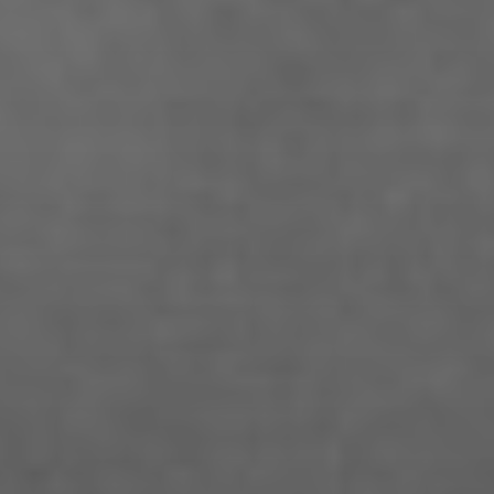
Anna Fechtig
Anna Jost
Anna Karren
Annicka Ehrl
Ariane Safavi
Arik Bauriedl
Arthur Blum
Barbara Turcan
Bella Hube
Bileam Tschepe
Blanka Mikluš
Carolin Anders
Cedrik Weingärtner
Celina Ahlgrimm