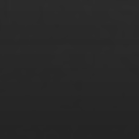
Stanley Baumann
Stefanie Lange
Sule Gi Jeong
Sunita Grettmann
Suzan Serbes
Svenja Nagel
Tamim Faizy
Tamina Gatzke
Tariq Khan
Tatjana Glowinski
Thao Pham Thi Phuong
Thi Hanh Nhi Nguyen
Tim Pertuch
Tupac Rodriguez