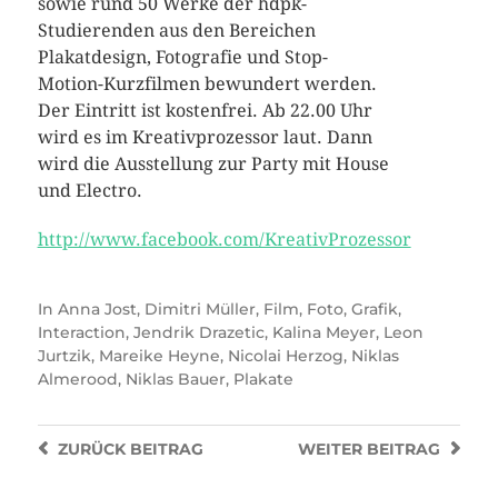
sowie rund 50 Werke der hdpk-
Studierenden aus den Bereichen
Plakatdesign, Fotografie und Stop-
Motion-Kurzfilmen bewundert werden.
Der Eintritt ist kostenfrei. Ab 22.00 Uhr
wird es im Kreativprozessor laut. Dann
wird die Ausstellung zur Party mit House
und Electro.
http://www.facebook.com/KreativProzessor
In
Anna Jost
,
Dimitri Müller
,
Film
,
Foto
,
Grafik
,
Interaction
,
Jendrik Drazetic
,
Kalina Meyer
,
Leon
Jurtzik
,
Mareike Heyne
,
Nicolai Herzog
,
Niklas
Almerood
,
Niklas Bauer
,
Plakate
ZURÜCK
BEITRAG
WEITER
BEITRAG