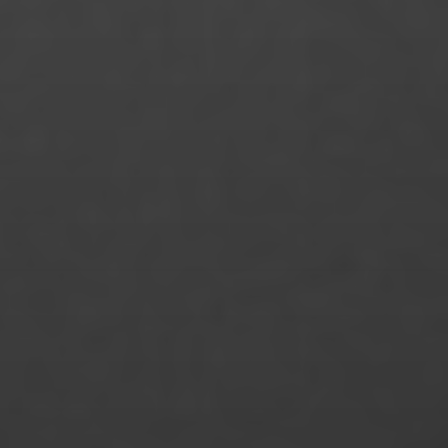
Marie-Charlotte Fechner
Marina Marques Silva
Mary Fischer
Mattis Gutsche
Merle Fromhage
Merve Gülle
Michelle Noa Voß
Michelle Pfeiffer
Monika das Chagas Bundscherer
Monique Küsel
Maxim Welsch
Mücahit Okumuş
Nathalie Arndt
Nico Schnell