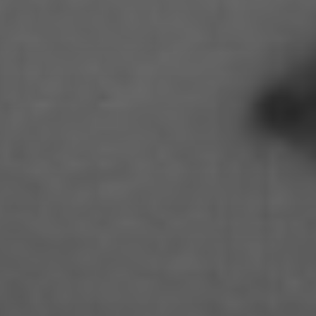
Cemre Güney
Chantal Burau
Chen Jing
Chenguang Liu
Christian Woynowski
Clara Moeseritz
Constanze Lenau
Damaris Becker
Danilo Schoebe
Daphne Quast
Debbie Linne
Denise Thiemke
Deniza Mecinovic
Dimitri Müller