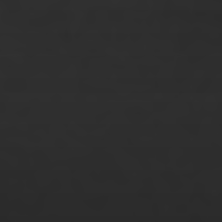
Philipp Schultze
Philomena Müller
Raoul Zander
Rebecca Freund
Rebecca Hein
Richard Mugler
Robin Vanessa Struss
Ruslan Tomashchuk
Sabine Freese
Sandra Janke
Sarah Birklbauer
Sebastian Galli
Sibylle Huber
Sina Zimmermann