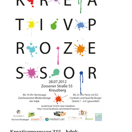
Kreativprozessor Z55 – hdpk-