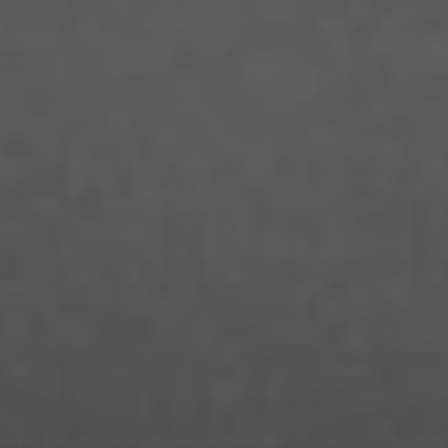
Edgard Heilfuß
Ella Jost
Ella Krug
Fabienne Witte
Fanny Jung
Florian Lüdtke
Florian Muensterkoetter
Gideon Becker
Hai Quynh Mai Pham
Hanja Koch
Hannah Szinovatz
Hannah Unteregelsbacher
Humayon Tahir
Isabel Kocks