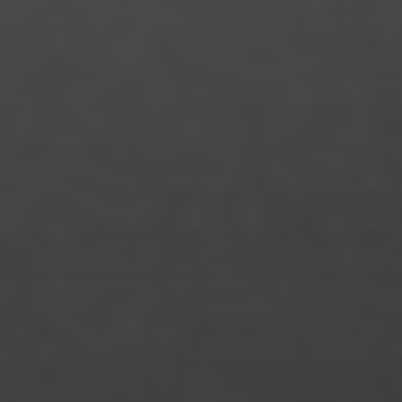
Linda Schneider
Lisa Marie Lange
Louisa Hackl
Lukas Bergman Häusler
Maike Pfrang
Manke Chen
Marcel Hauser
Mareike Heyne
Margot Maes
Maria Lessing
Maria Mai
Maria Znamerovskaja
Mariana Schweens Minero
Marie Neureither