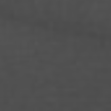
Isabella Cafaro
Isabelle Geri
Jacob Yanai
Jakob Burkhardt
Jana Büttner
Jasmin Gohlke
Jason Salomon Rinnert
Jeanny Jung
Jendrik Drazetic
Jessica Block
Jette Rossol
Johannes Lewerenz
Jo Ramisch
Joachim Schulteh