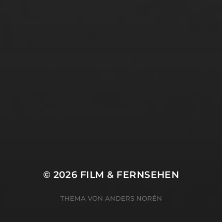
Vanessa Hübner
Waiyaki Otieno
Weiya Yeung
Xenia Zermal
Xingcen Zhou
Yi Yi
Zachary Haude
Zeno Scherner
Zuhal Marx
© 2026
FILM & FERNSEHEN
THEMA VON
ANDERS NORÉN