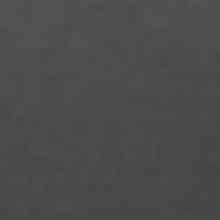
Jonas Köksal
Jonas Loock
Jonas Züfle
Josua Hesse
Jule Desel
Kalina Meyer
Katrin Balschus
Laura Klein
Laura Alicia Zoe Kloss
Laura Palm
Leon Jurtzik
Leon Stellmach
Lina Marie Markus