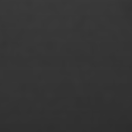
Nicolai Herzog
Niklas Almerood
Niklas Bauer
Noemi Calamida
Nora Bork
Noreen Modler
Olcan Akcay
Oliver Tank
Patrizia Straubhaar
Phan Huyen Tran Ngo
Philip von Borries
Philip Ratuschny
Philipp Marquardt
Philipp Nuernberg