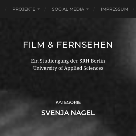
PROJEKTE
SOCIAL MEDIA
IMPRESSUM
FILM & FERNSEHEN
Ein Studiengang der SRH Berlin
University of Applied Sciences
KATEGORIE
SVENJA NAGEL