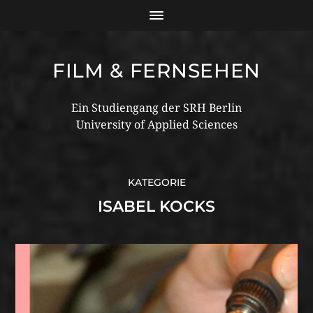
FILM & FERNSEHEN
Ein Studiengang der SRH Berlin
University of Applied Sciences
KATEGORIE
ISABEL KOCKS