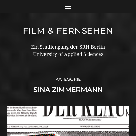
FILM & FERNSEHEN
Ein Studiengang der SRH Berlin
University of Applied Sciences
KATEGORIE
SINA ZIMMERMANN