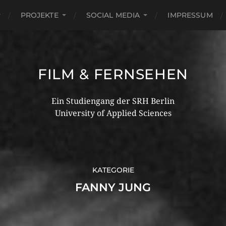
PROJEKTE
SOCIAL MEDIA
IMPRESSUM
FILM & FERNSEHEN
Ein Studiengang der SRH Berlin
University of Applied Sciences
KATEGORIE
FANNY JUNG