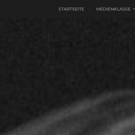
STARTSEITE
MEDIENKLASSE