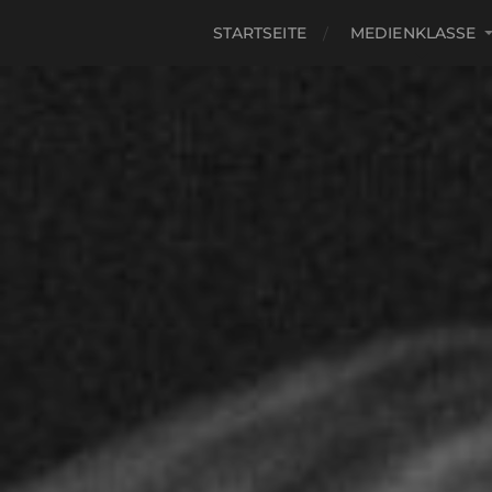
STARTSEITE
MEDIENKLASSE