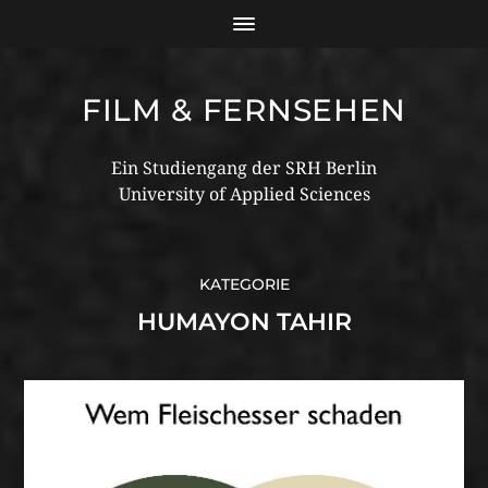
FILM & FERNSEHEN
Ein Studiengang der SRH Berlin
University of Applied Sciences
KATEGORIE
HUMAYON TAHIR