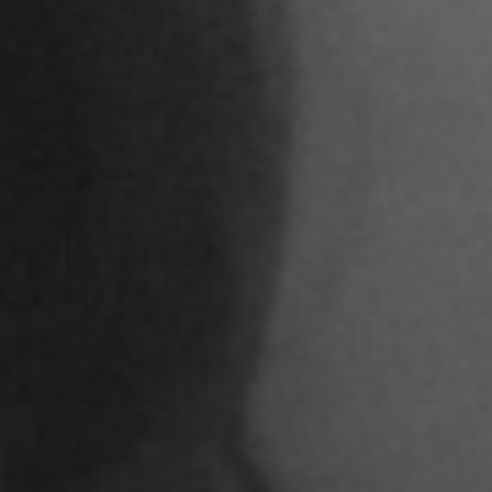
Adoni Ferreiro Mählmann
Agatha Wiek
Aimar Munoz Guevara
Alessandra Tziolis
Alina Schönfuß
Aline Hille
Annalena Stasiak
Anastasia Tunik
André Hellemans
Angelika Pfaffengut
Anna Fechtig
Anna Jost
Anna Karren