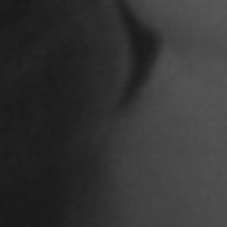
Annicka Ehrl
Ariane Safavi
Arik Bauriedl
Arthur Blum
Barbara Turcan
Bella Hube
Bileam Tschepe
Blanka Mikluš
Carolin Anders
Cedrik Weingärtner
Celina Ahlgrimm
Cemre Güney
Chantal Burau
Chen Jing