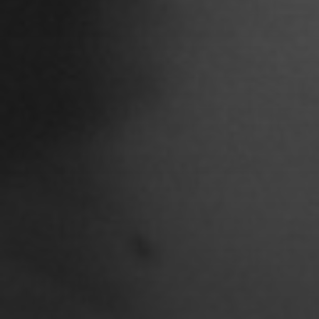
Chenguang Liu
Christian Woynowski
Clara Moeseritz
Constanze Lenau
Damaris Becker
Danilo Schoebe
Daphne Quast
Debbie Linne
Denise Thiemke
Deniza Mecinovic
Dimitri Müller
Edgard Heilfuß
Ella Jost
Ella Krug