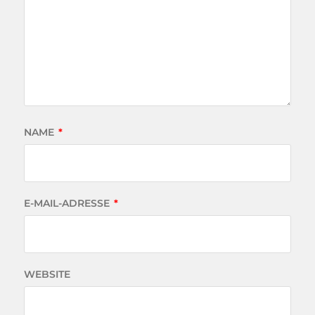
NAME
*
E-MAIL-ADRESSE
*
WEBSITE