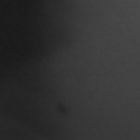
Christian Woynowski
Clara Moeseritz
Constanze Lenau
Damaris Becker
Danilo Schoebe
Daphne Quast
Debbie Linne
Denise Thiemke
Deniza Mecinovic
Dimitri Müller
Edgard Heilfuß
Ella Jost
Ella Krug
Fabienne Witte