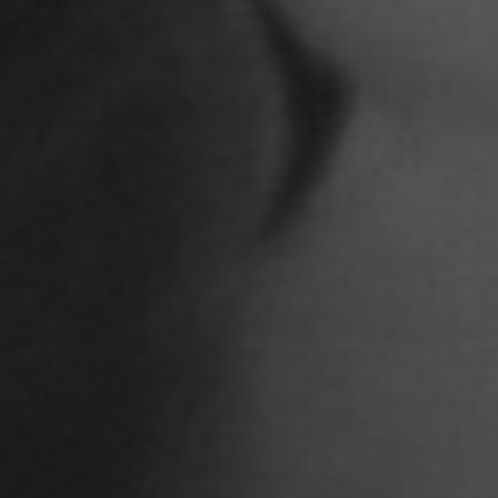
Ariane Safavi
Arik Bauriedl
Arthur Blum
Barbara Turcan
Bella Hube
Bileam Tschepe
Blanka Mikluš
Carolin Anders
Cedrik Weingärtner
Celina Ahlgrimm
Cemre Güney
Chantal Burau
Chen Jing
Chenguang Liu