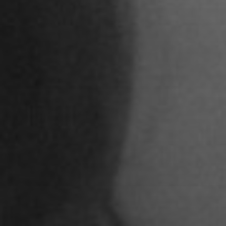
Adoni Ferreiro Mählmann
Agatha Wiek
Aimar Munoz Guevara
Alessandra Tziolis
Alina Schönfuß
Aline Hille
Annalena Stasiak
Anastasia Tunik
André Hellemans
Angelika Pfaffengut
Anna Fechtig
Anna Jost
Anna Karren
Annicka Ehrl