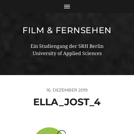
FILM & FERNSEHEN
Ein Studiengang der SRH Berlin
University of Applied Sciences
16. DEZEMBER 2019
ELLA_JOST_4