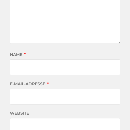
NAME
*
E-MAIL-ADRESSE
*
WEBSITE