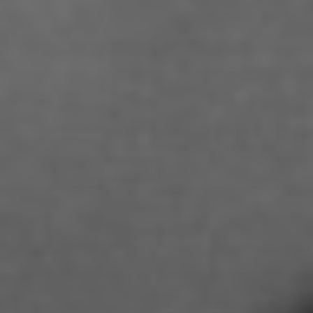
Chenguang Liu
Christian Woynowski
Clara Moeseritz
Constanze Lenau
Damaris Becker
Danilo Schoebe
Daphne Quast
Debbie Linne
Denise Thiemke
Deniza Mecinovic
Dimitri Müller
Edgard Heilfuß
Ella Jost
Ella Krug