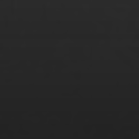
Sunita Grettmann
Suzan Serbes
Svenja Nagel
Tamim Faizy
Tamina Gatzke
Tariq Khan
Tatjana Glowinski
Thao Pham Thi Phuong
Thi Hanh Nhi Nguyen
Tim Pertuch
Tupac Rodriguez
Vanessa Hübner
Waiyaki Otieno
Weiya Yeung