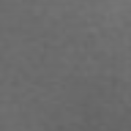
Annicka Ehrl
Ariane Safavi
Arik Bauriedl
Arthur Blum
Barbara Turcan
Bella Hube
Bileam Tschepe
Blanka Mikluš
Carolin Anders
Cedrik Weingärtner
Celina Ahlgrimm
Cemre Güney
Chantal Burau
Chen Jing