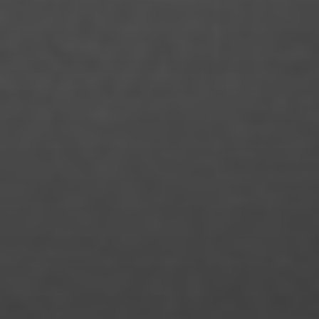
Lukas Bergman Häusler
Maike Pfrang
Manke Chen
Marcel Hauser
Mareike Heyne
Margot Maes
Maria Lessing
Maria Mai
Maria Znamerovskaja
Mariana Schweens Minero
Marie Neureither
Marie-Charlotte Fechner
Marina Marques Silva
Mary Fischer