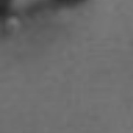
Adoni Ferreiro Mählmann
Agatha Wiek
Aimar Munoz Guevara
Alessandra Tziolis
Alina Schönfuß
Aline Hille
Annalena Stasiak
Anastasia Tunik
André Hellemans
Angelika Pfaffengut
Anna Fechtig
Anna Jost
Anna Karren