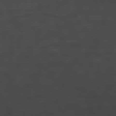
Josua Hesse
Jule Desel
Kalina Meyer
Katrin Balschus
Laura Klein
Laura Alicia Zoe Kloss
Laura Palm
Leon Jurtzik
Leon Stellmach
Lina Marie Markus
Linda Schneider
Lisa Marie Lange
Louisa Hackl