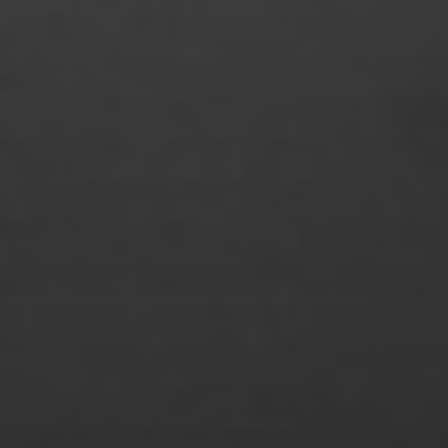
Noemi Calamida
Nora Bork
Noreen Modler
Olcan Akcay
Oliver Tank
Patrizia Straubhaar
Phan Huyen Tran Ngo
Philip von Borries
Philip Ratuschny
Philipp Marquardt
Philipp Nuernberg
Philipp Schultze
Philomena Müller
Raoul Zander