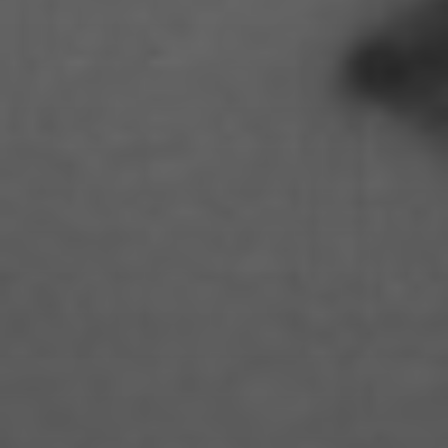
Fabienne Witte
Fanny Jung
Florian Lüdtke
Florian Muensterkoetter
Gideon Becker
Hai Quynh Mai Pham
Hanja Koch
Hannah Szinovatz
Hannah Unteregelsbacher
Humayon Tahir
Isabel Kocks
Isabella Cafaro
Isabelle Geri
Jacob Yanai