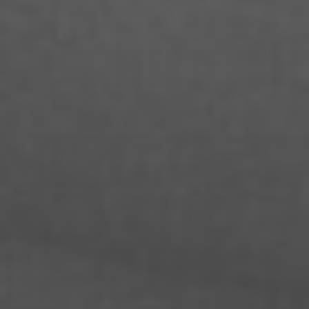
Jakob Burkhardt
Jana Büttner
Jasmin Gohlke
Jason Salomon Rinnert
Jeanny Jung
Jendrik Drazetic
Jessica Block
Jette Rossol
Johannes Lewerenz
Jo Ramisch
Joachim Schulteh
Jonas Köksal
Jonas Loock
Jonas Züfle