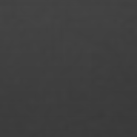
Mattis Gutsche
Merle Fromhage
Merve Gülle
Michelle Noa Voß
Michelle Pfeiffer
Monika das Chagas Bundscherer
Monique Küsel
Maxim Welsch
Mücahit Okumuş
Nathalie Arndt
Nico Schnell
Nicolai Herzog
Niklas Almerood
Niklas Bauer