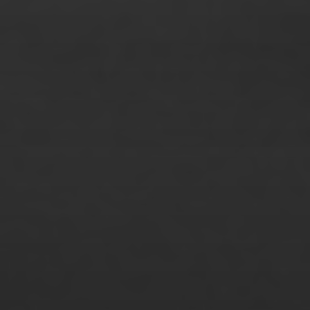
Rebecca Freund
Rebecca Hein
Richard Mugler
Robin Vanessa Struss
Ruslan Tomashchuk
Sabine Freese
Sandra Janke
Sarah Birklbauer
Sebastian Galli
Sibylle Huber
Sina Zimmermann
Stanley Baumann
Stefanie Lange
Sule Gi Jeong