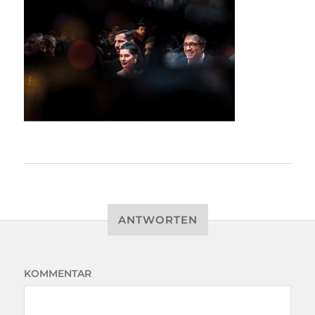
ANTWORTEN
KOMMENTAR