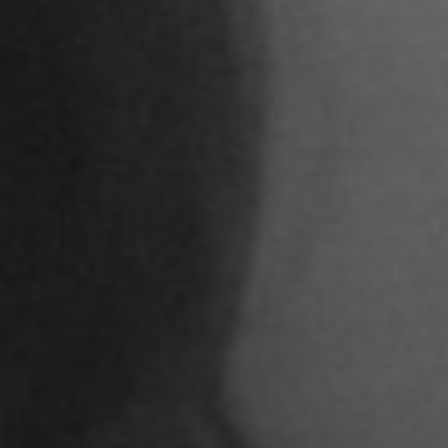
STUDENTEN DES 
Adoni Ferreiro Mählmann
Agatha Wiek
Aimar Munoz Guevara
Alessandra Tziolis
Alina Schönfuß
Aline Hille
Annalena Stasiak
Anastasia Tunik
André Hellemans
Angelika Pfaffengut
Anna Fechtig