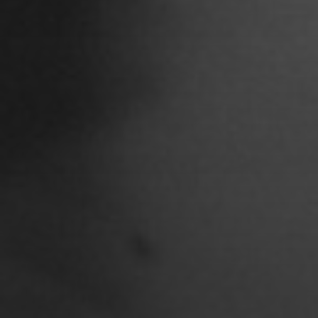
Chantal Burau
Chen Jing
Chenguang Liu
Christian Woynowski
Clara Moeseritz
Constanze Lenau
Damaris Becker
Danilo Schoebe
Daphne Quast
Debbie Linne
Denise Thiemke
Deniza Mecinovic
Dimitri Müller
Edgard Heilfuß