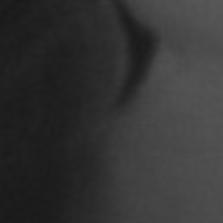
Anna Jost
Anna Karren
Annicka Ehrl
Ariane Safavi
Arik Bauriedl
Arthur Blum
Barbara Turcan
Bella Hube
Bileam Tschepe
Blanka Mikluš
Carolin Anders
Cedrik Weingärtner
Celina Ahlgrimm
Cemre Güney