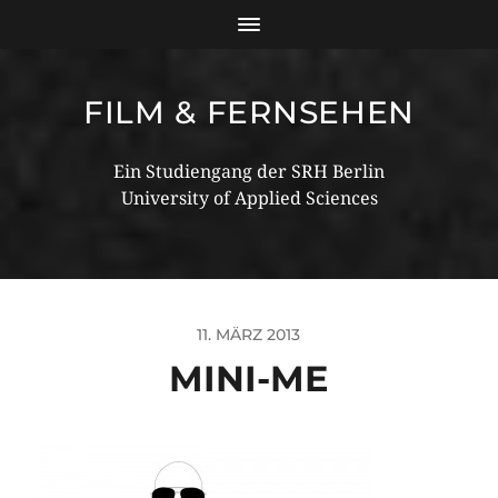
FILM & FERNSEHEN
Ein Studiengang der SRH Berlin
University of Applied Sciences
11. MÄRZ 2013
MINI-ME