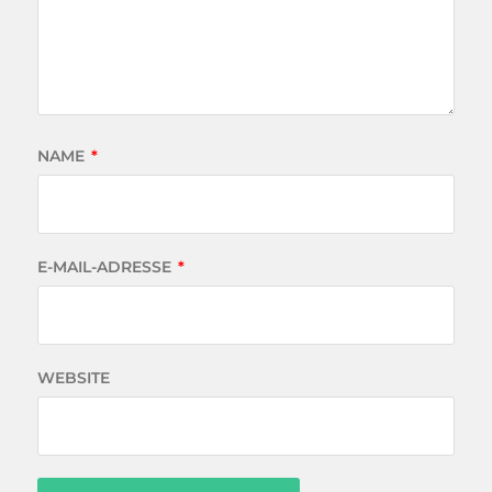
NAME
*
E-MAIL-ADRESSE
*
WEBSITE