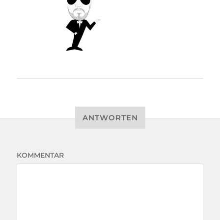
ANTWORTEN
KOMMENTAR