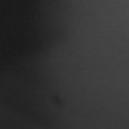
Christian Woynowski
Clara Moeseritz
Constanze Lenau
Damaris Becker
Danilo Schoebe
Daphne Quast
Debbie Linne
Denise Thiemke
Deniza Mecinovic
Dimitri Müller
Edgard Heilfuß
Ella Jost
Ella Krug
Fabienne Witte