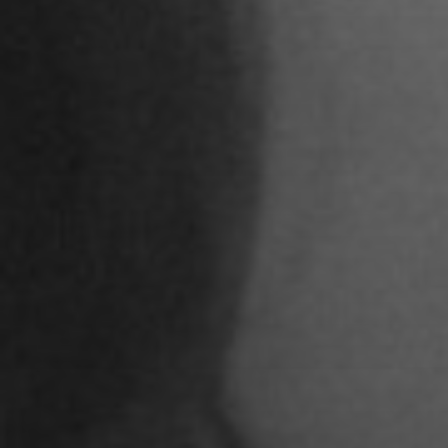
Adoni Ferreiro Mählmann
Agatha Wiek
Aimar Munoz Guevara
Alessandra Tziolis
Alina Schönfuß
Aline Hille
Annalena Stasiak
Anastasia Tunik
André Hellemans
Angelika Pfaffengut
Anna Fechtig
Anna Jost
Anna Karren
Annicka Ehrl