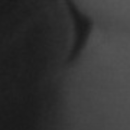
Ariane Safavi
Arik Bauriedl
Arthur Blum
Barbara Turcan
Bella Hube
Bileam Tschepe
Blanka Mikluš
Carolin Anders
Cedrik Weingärtner
Celina Ahlgrimm
Cemre Güney
Chantal Burau
Chen Jing
Chenguang Liu