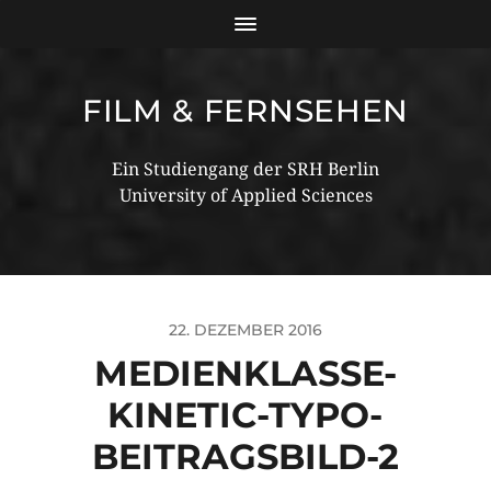
FILM & FERNSEHEN
Ein Studiengang der SRH Berlin
University of Applied Sciences
22. DEZEMBER 2016
MEDIENKLASSE-
KINETIC-TYPO-
BEITRAGSBILD-2