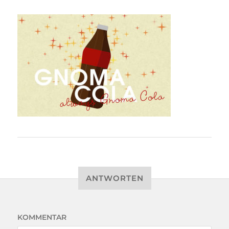
ANTWORTEN
KOMMENTAR