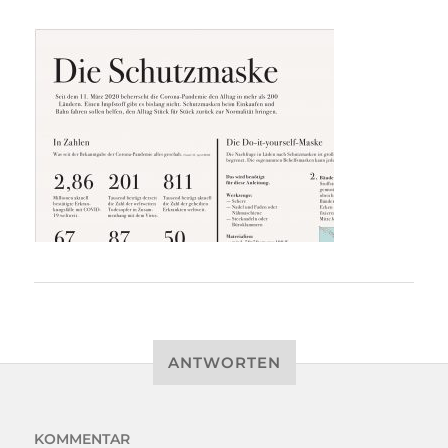
ANTWORTEN
KOMMENTAR