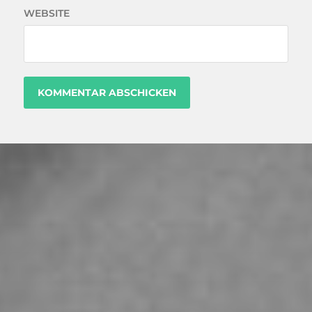
WEBSITE