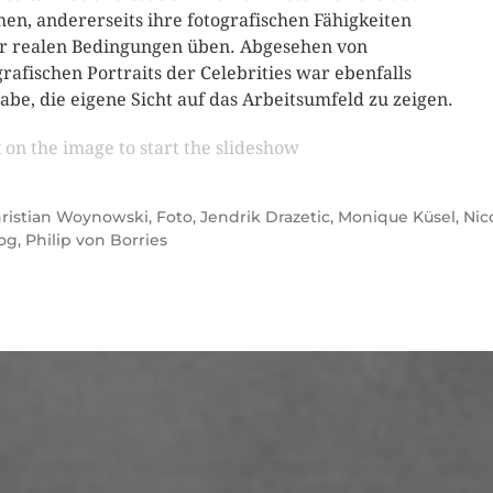
en, andererseits ihre fotografischen Fähigkeiten
r realen Bedingungen üben. Abgesehen von
grafischen Portraits der Celebrities war ebenfalls
abe, die eigene Sicht auf das Arbeitsumfeld zu zeigen.
k on the image to start the slideshow
ristian Woynowski
,
Foto
,
Jendrik Drazetic
,
Monique Küsel
,
Nic
og
,
Philip von Borries