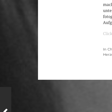
mach
unte
foto
Aufg
Clic
In
Ch
Herz