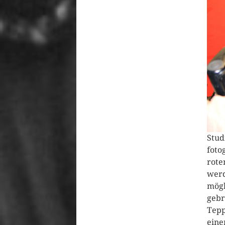
Stud
foto
rote
werd
mögl
gebr
Tepp
eine