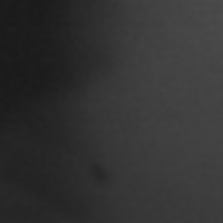
Ariane Safavi
Arik Bauriedl
Arthur Blum
Barbara Turcan
Bella Hube
Bileam Tschepe
Blanka Mikluš
Carolin Anders
Cedrik Weingärtner
Celina Ahlgrimm
Cemre Güney
Chantal Burau
Chen Jing
Chenguang Liu