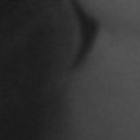
Adoni Ferreiro Mählmann
Agatha Wiek
Aimar Munoz Guevara
Alessandra Tziolis
Alina Schönfuß
Aline Hille
Annalena Stasiak
Anastasia Tunik
André Hellemans
Angelika Pfaffengut
Anna Fechtig
Anna Jost
Anna Karren
Annicka Ehrl