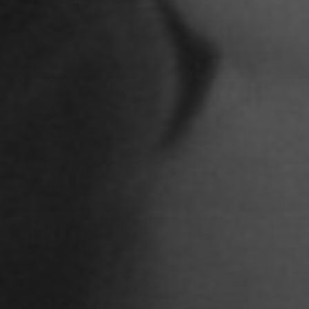
Anna Jost
Anna Karren
Annicka Ehrl
Ariane Safavi
Arik Bauriedl
Arthur Blum
Barbara Turcan
Bella Hube
Bileam Tschepe
Blanka Mikluš
Carolin Anders
Cedrik Weingärtner
Celina Ahlgrimm
Cemre Güney