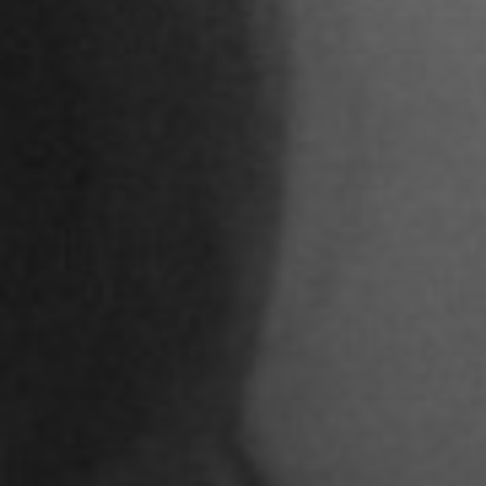
STUDENTEN DES 
Adoni Ferreiro Mählmann
Agatha Wiek
Aimar Munoz Guevara
Alessandra Tziolis
Alina Schönfuß
Aline Hille
Annalena Stasiak
Anastasia Tunik
André Hellemans
Angelika Pfaffengut
Anna Fechtig