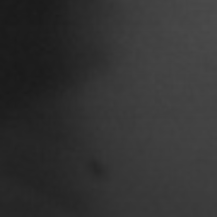
Chantal Burau
Chen Jing
Chenguang Liu
Christian Woynowski
Clara Moeseritz
Constanze Lenau
Damaris Becker
Danilo Schoebe
Daphne Quast
Debbie Linne
Denise Thiemke
Deniza Mecinovic
Dimitri Müller
Edgard Heilfuß