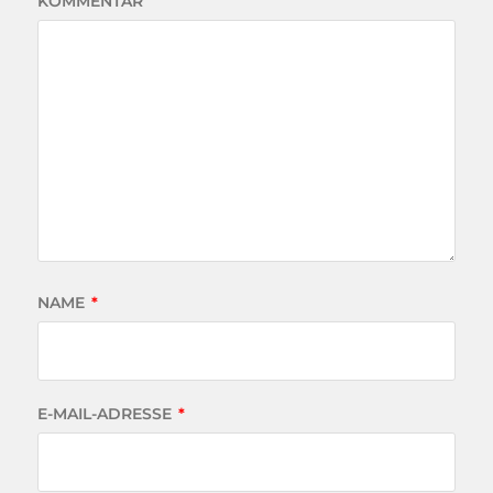
KOMMENTAR
NAME
*
E-MAIL-ADRESSE
*