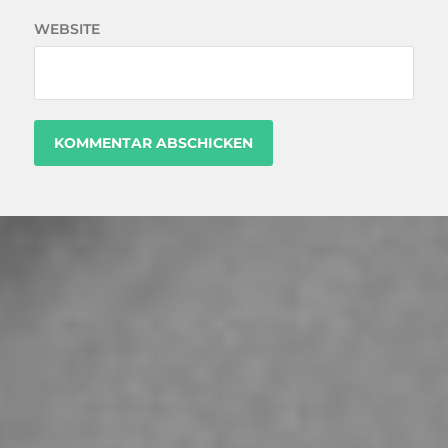
WEBSITE