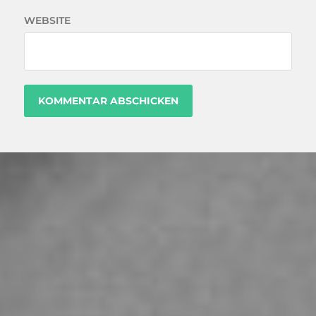
WEBSITE