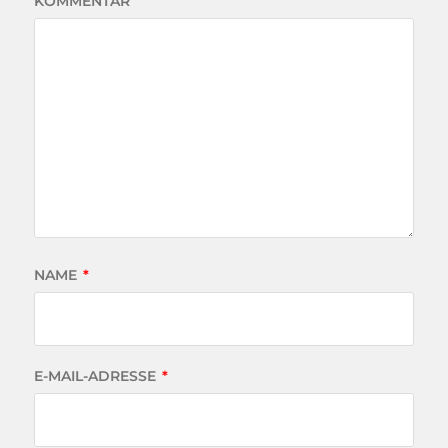
KOMMENTAR
NAME
*
E-MAIL-ADRESSE
*