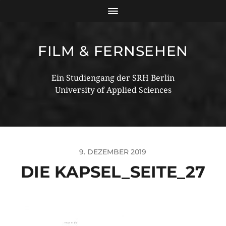
FILM & FERNSEHEN
Ein Studiengang der SRH Berlin
University of Applied Sciences
9. DEZEMBER 2019
DIE KAPSEL_SEITE_27