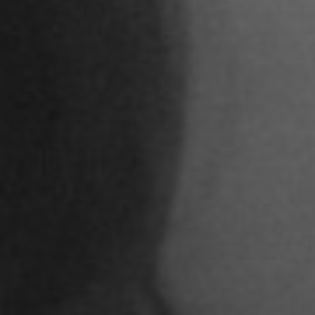
STUDENTEN DES 
Adoni Ferreiro Mählmann
Agatha Wiek
Aimar Munoz Guevara
Alessandra Tziolis
Alina Schönfuß
Aline Hille
Annalena Stasiak
Anastasia Tunik
André Hellemans
Angelika Pfaffengut
Anna Fechtig