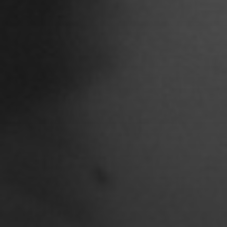
Chantal Burau
Chen Jing
Chenguang Liu
Christian Woynowski
Clara Moeseritz
Constanze Lenau
Damaris Becker
Danilo Schoebe
Daphne Quast
Debbie Linne
Denise Thiemke
Deniza Mecinovic
Dimitri Müller
Edgard Heilfuß