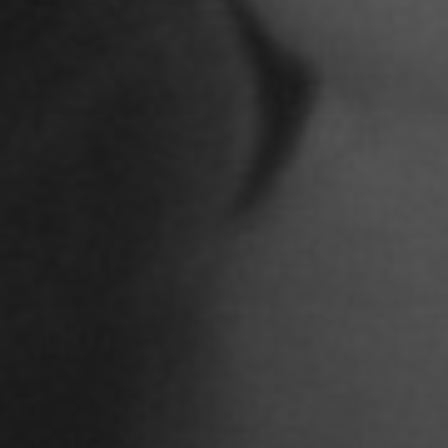
Anna Jost
Anna Karren
Annicka Ehrl
Ariane Safavi
Arik Bauriedl
Arthur Blum
Barbara Turcan
Bella Hube
Bileam Tschepe
Blanka Mikluš
Carolin Anders
Cedrik Weingärtner
Celina Ahlgrimm
Cemre Güney