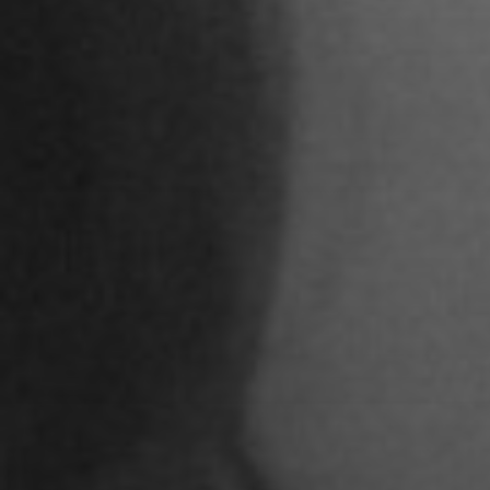
Agatha Wiek
Aimar Munoz Guevara
Alessandra Tziolis
Alina Schönfuß
Aline Hille
Annalena Stasiak
Anastasia Tunik
André Hellemans
Angelika Pfaffengut
Anna Fechtig
Anna Jost
Anna Karren
Annicka Ehrl
Ariane Safavi