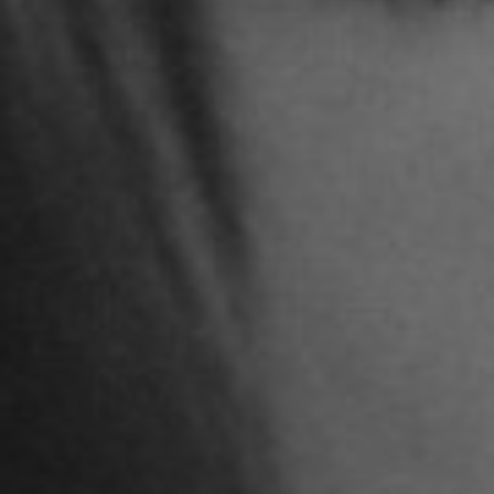
STUDENTEN DES 
Adoni Ferreiro Mählmann