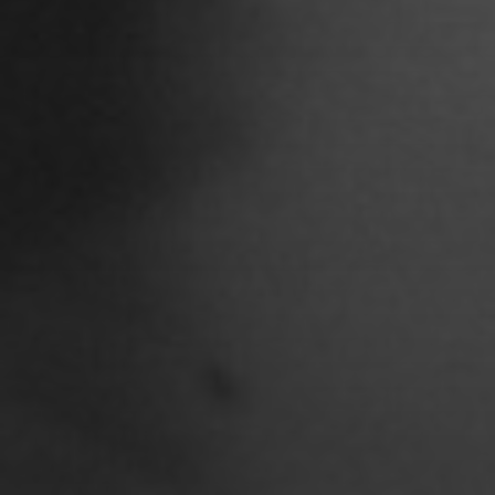
Clara Moeseritz
Constanze Lenau
Damaris Becker
Danilo Schoebe
Daphne Quast
Debbie Linne
Denise Thiemke
Deniza Mecinovic
Dimitri Müller
Edgard Heilfuß
Ella Jost
Ella Krug
Fabienne Witte
Fanny Jung