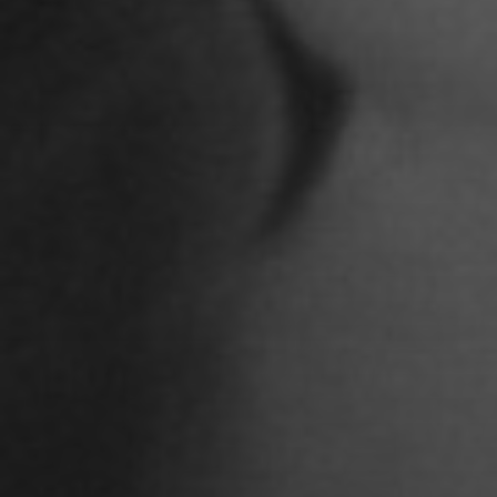
Arik Bauriedl
Arthur Blum
Barbara Turcan
Bella Hube
Bileam Tschepe
Blanka Mikluš
Carolin Anders
Cedrik Weingärtner
Celina Ahlgrimm
Cemre Güney
Chantal Burau
Chen Jing
Chenguang Liu
Christian Woynowski