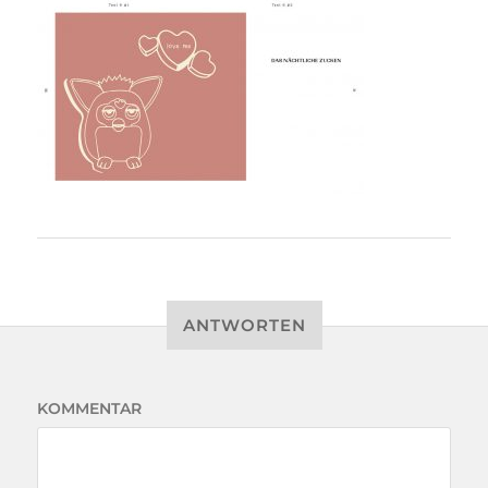
ANTWORTEN
KOMMENTAR