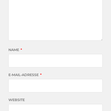
NAME
*
E-MAIL-ADRESSE
*
WEBSITE