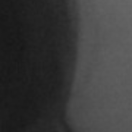
STUDENTEN DES 
Adoni Ferreiro Mählmann
Agatha Wiek
Aimar Munoz Guevara
Alessandra Tziolis
Alina Schönfuß
Aline Hille
Annalena Stasiak
Anastasia Tunik
André Hellemans
Angelika Pfaffengut
Anna Fechtig