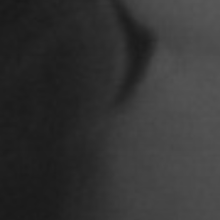
Anna Jost
Anna Karren
Annicka Ehrl
Ariane Safavi
Arik Bauriedl
Arthur Blum
Barbara Turcan
Bella Hube
Bileam Tschepe
Blanka Mikluš
Carolin Anders
Cedrik Weingärtner
Celina Ahlgrimm
Cemre Güney