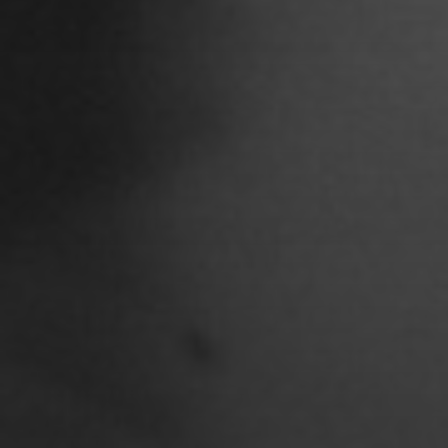
Chantal Burau
Chen Jing
Chenguang Liu
Christian Woynowski
Clara Moeseritz
Constanze Lenau
Damaris Becker
Danilo Schoebe
Daphne Quast
Debbie Linne
Denise Thiemke
Deniza Mecinovic
Dimitri Müller
Edgard Heilfuß