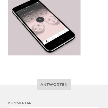
ANTWORTEN
KOMMENTAR