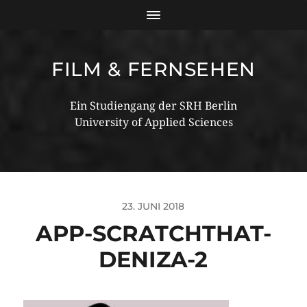
FILM & FERNSEHEN
Ein Studiengang der SRH Berlin
University of Applied Sciences
23. JUNI 2018
APP-SCRATCHTHAT-
DENIZA-2