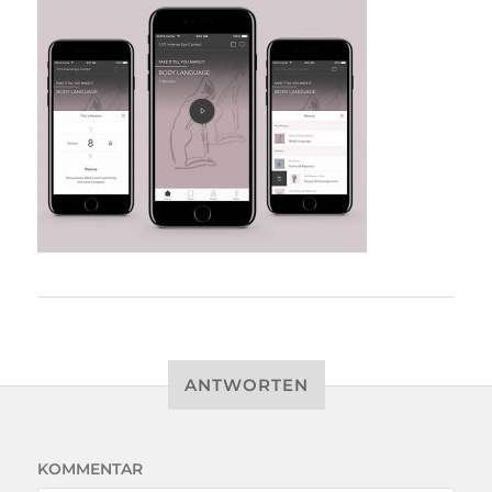
ANTWORTEN
KOMMENTAR