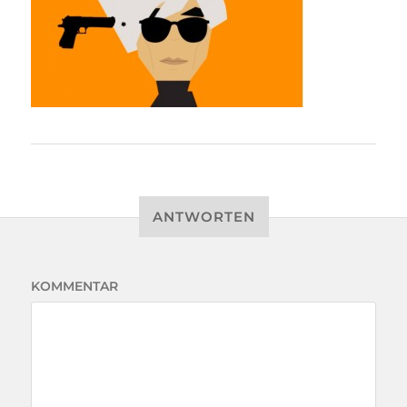
ANTWORTEN
KOMMENTAR