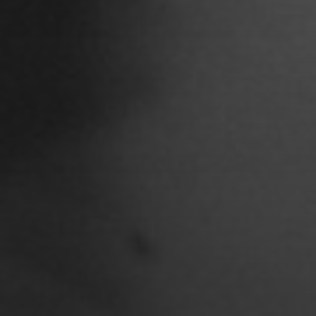
STUDENTEN DES 
Adoni Ferreiro Mählmann
Agatha Wiek
Aimar Munoz Guevara
Alessandra Tziolis
Alina Schönfuß