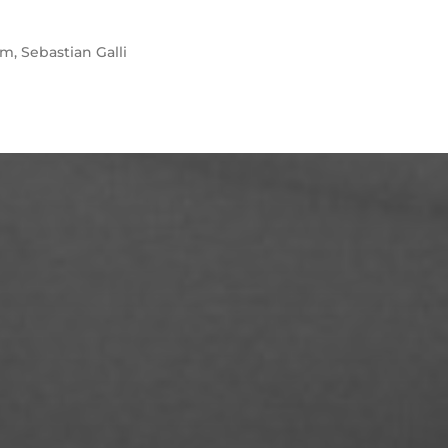
lm
,
Sebastian Galli