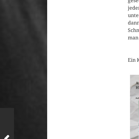
gese
jede
unte
dann
Schn
man 
Ein 