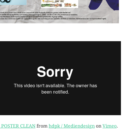
 POSTER CLEAN
from
hdpk / Mediendesign
on
Vimeo
.