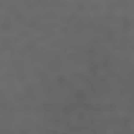
STUDENTEN DES
STUDIENGANGS
Adoni Ferreiro Mählmann
Agatha Wiek
Aimar Munoz Guevara
Alessandra Tziolis
Alina Schönfuß
Aline Hille
Annalena Stasiak