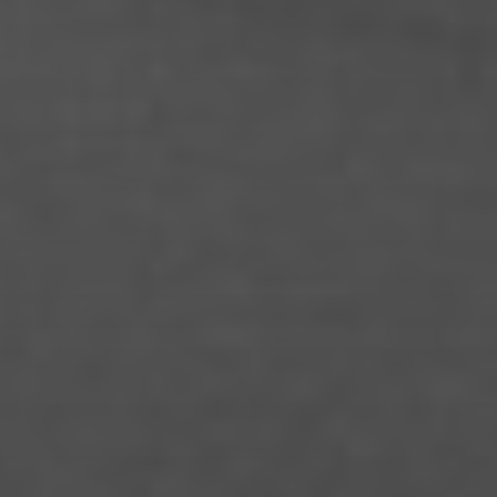
Hannah Unteregelsbacher
Humayon Tahir
Isabel Kocks
Isabella Cafaro
Isabelle Geri
Jacob Yanai
Jakob Burkhardt
Jana Büttner
Jasmin Gohlke
Jason Salomon Rinnert
Jeanny Jung
Jendrik Drazetic
Jessica Block
Jette Rossol