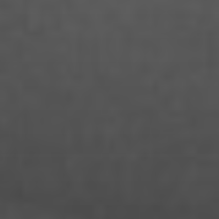
Denise Thiemke
Deniza Mecinovic
Dimitri Müller
Edgard Heilfuß
Ella Jost
Ella Krug
Fabienne Witte
Fanny Jung
Florian Lüdtke
Florian Muensterkoetter
Gideon Becker
Hai Quynh Mai Pham
Hanja Koch
Hannah Szinovatz