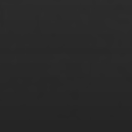
Sebastian Galli
Sibylle Huber
Sina Zimmermann
Stanley Baumann
Stefanie Lange
Sule Gi Jeong
Sunita Grettmann
Suzan Serbes
Svenja Nagel
Tamim Faizy
Tamina Gatzke
Tariq Khan
Tatjana Glowinski
Thao Pham Thi Phuong