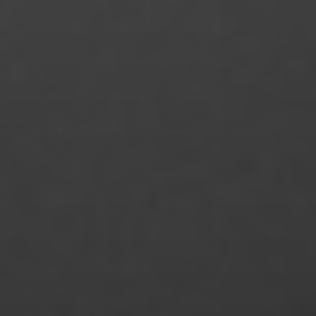
Maria Znamerovskaja
Mariana Schweens Minero
Marie Neureither
Marie-Charlotte Fechner
Marina Marques Silva
Mary Fischer
Mattis Gutsche
Merle Fromhage
Merve Gülle
Michelle Noa Voß
Michelle Pfeiffer
Monika das Chagas Bundscherer
Monique Küsel
Maxim Welsch