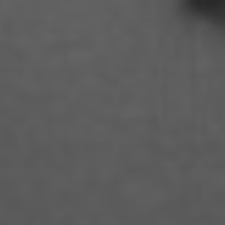
Carolin Anders
Cedrik Weingärtner
Celina Ahlgrimm
Cemre Güney
Chantal Burau
Chen Jing
Chenguang Liu
Christian Woynowski
Clara Moeseritz
Constanze Lenau
Damaris Becker
Danilo Schoebe
Daphne Quast
Debbie Linne