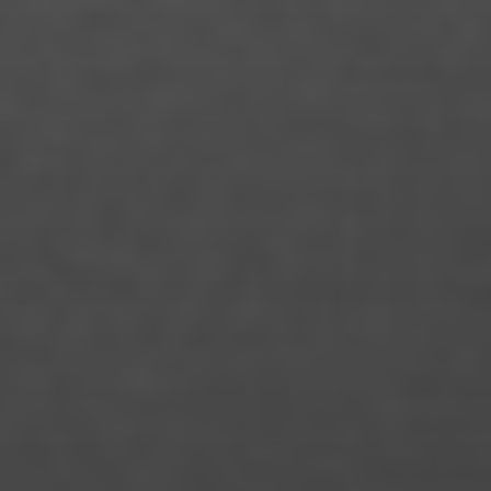
Johannes Lewerenz
Jo Ramisch
Joachim Schulteh
Jonas Köksal
Jonas Loock
Jonas Züfle
Josua Hesse
Jule Desel
Kalina Meyer
Katrin Balschus
Laura Klein
Laura Alicia Zoe Kloss
Laura Palm
Leon Jurtzik