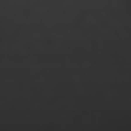
Mücahit Okumuş
Nathalie Arndt
Nico Schnell
Nicolai Herzog
Niklas Almerood
Niklas Bauer
Noemi Calamida
Nora Bork
Noreen Modler
Olcan Akcay
Oliver Tank
Patrizia Straubhaar
Phan Huyen Tran Ngo
Philip von Borries