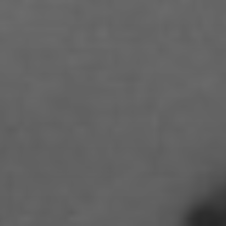
Anastasia Tunik
André Hellemans
Angelika Pfaffengut
Anna Fechtig
Anna Jost
Anna Karren
Annicka Ehrl
Ariane Safavi
Arik Bauriedl
Arthur Blum
Barbara Turcan
Bella Hube
Bileam Tschepe
Blanka Mikluš