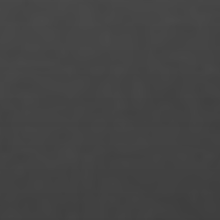
Leon Stellmach
Lina Marie Markus
Linda Schneider
Lisa Marie Lange
Louisa Hackl
Lukas Bergman Häusler
Maike Pfrang
Manke Chen
Marcel Hauser
Mareike Heyne
Margot Maes
Maria Lessing
Maria Mai