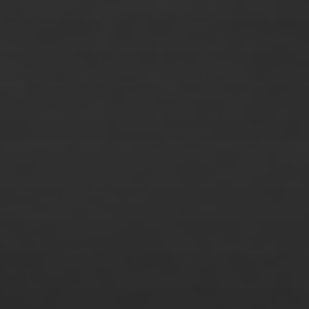
Philip Ratuschny
Philipp Marquardt
Philipp Nuernberg
Philipp Schultze
Philomena Müller
Raoul Zander
Rebecca Freund
Rebecca Hein
Richard Mugler
Robin Vanessa Struss
Ruslan Tomashchuk
Sabine Freese
Sandra Janke
Sarah Birklbauer