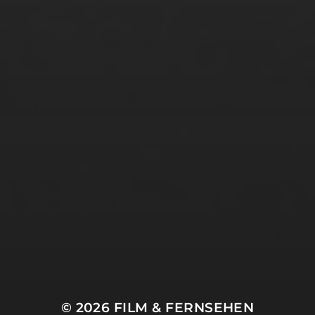
Thi Hanh Nhi Nguyen
Tim Pertuch
Tupac Rodriguez
Vanessa Hübner
Waiyaki Otieno
Weiya Yeung
Xenia Zermal
Xingcen Zhou
Yi Yi
Zachary Haude
Zeno Scherner
Zuhal Marx
© 2026
FILM & FERNSEHEN