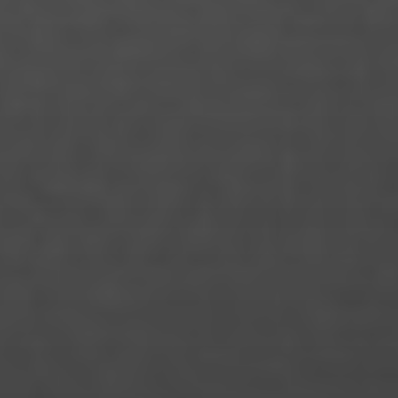
Jason Salomon Rinnert
Jeanny Jung
Jendrik Drazetic
Jessica Block
Jette Rossol
Johannes Lewerenz
Jo Ramisch
Joachim Schulteh
Jonas Köksal
Jonas Loock
Jonas Züfle
Josua Hesse
Jule Desel
Kalina Meyer