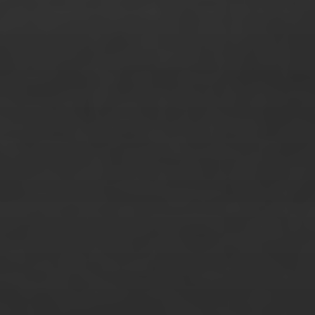
Olcan Akcay
Oliver Tank
Patrizia Straubhaar
Phan Huyen Tran Ngo
Philip von Borries
Philip Ratuschny
Philipp Marquardt
Philipp Nuernberg
Philipp Schultze
Philomena Müller
Raoul Zander
Rebecca Freund
Rebecca Hein
Richard Mugler