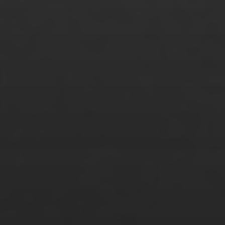
Robin Vanessa Struss
Ruslan Tomashchuk
Sabine Freese
Sandra Janke
Sarah Birklbauer
Sebastian Galli
Sibylle Huber
Sina Zimmermann
Stanley Baumann
Stefanie Lange
Sule Gi Jeong
Sunita Grettmann
Suzan Serbes
Svenja Nagel