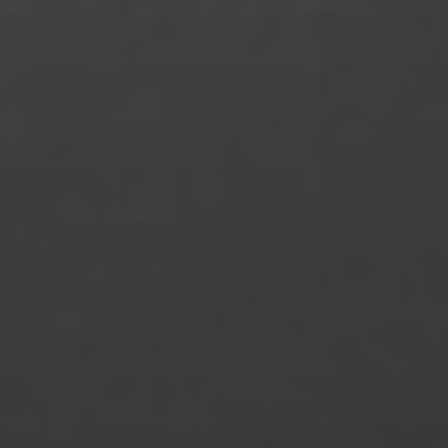
Marcel Hauser
Mareike Heyne
Margot Maes
Maria Lessing
Maria Mai
Maria Znamerovskaja
Mariana Schweens Minero
Marie Neureither
Marie-Charlotte Fechner
Marina Marques Silva
Mary Fischer
Mattis Gutsche
Merle Fromhage
Merve Gülle