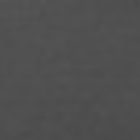
Florian Muensterkoetter
Gideon Becker
Hai Quynh Mai Pham
Hanja Koch
Hannah Szinovatz
Hannah Unteregelsbacher
Humayon Tahir
Isabel Kocks
Isabella Cafaro
Isabelle Geri
Jacob Yanai
Jakob Burkhardt
Jana Büttner
Jasmin Gohlke