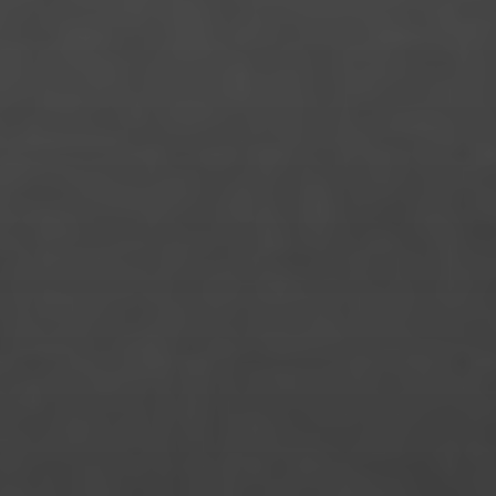
Katrin Balschus
Laura Klein
Laura Alicia Zoe Kloss
Laura Palm
Leon Jurtzik
Leon Stellmach
Lina Marie Markus
Linda Schneider
Lisa Marie Lange
Louisa Hackl
Lukas Bergman Häusler
Maike Pfrang
Manke Chen