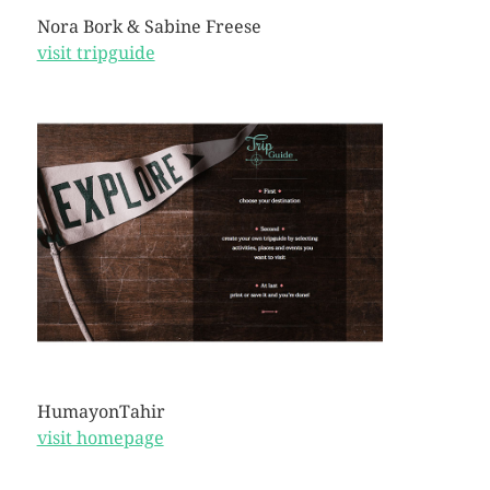
Nora Bork & Sabine Freese
visit tripguide
HumayonTahir
visit homepage