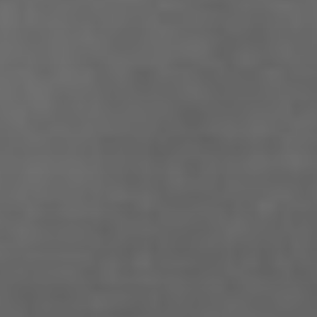
STUDENTEN DES
STUDIENGANGS
Adoni Ferreiro Mählmann
Agatha Wiek