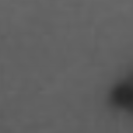
Aimar Munoz Guevara
Alessandra Tziolis
Alina Schönfuß
Aline Hille
Annalena Stasiak
Anastasia Tunik
André Hellemans
Angelika Pfaffengut
Anna Fechtig
Anna Jost
Anna Karren
Annicka Ehrl
Ariane Safavi
Arik Bauriedl