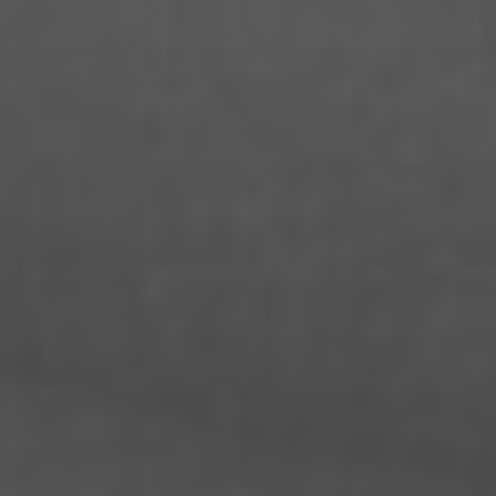
Constanze Lenau
Damaris Becker
Danilo Schoebe
Daphne Quast
Debbie Linne
Denise Thiemke
Deniza Mecinovic
Dimitri Müller
Edgard Heilfuß
Ella Jost
Ella Krug
Fabienne Witte
Fanny Jung
Florian Lüdtke