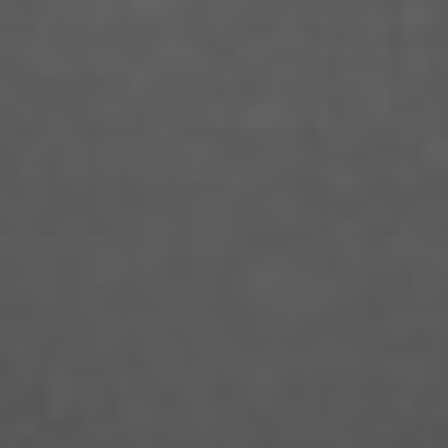
Arthur Blum
Barbara Turcan
Bella Hube
Bileam Tschepe
Blanka Mikluš
Carolin Anders
Cedrik Weingärtner
Celina Ahlgrimm
Cemre Güney
Chantal Burau
Chen Jing
Chenguang Liu
Christian Woynowski
Clara Moeseritz