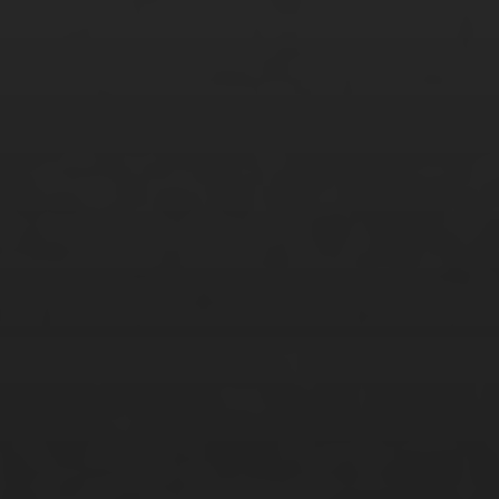
Tamim Faizy
Tamina Gatzke
Tariq Khan
Tatjana Glowinski
Thao Pham Thi Phuong
Thi Hanh Nhi Nguyen
Tim Pertuch
Tupac Rodriguez
Vanessa Hübner
Waiyaki Otieno
Weiya Yeung
Xenia Zermal
Xingcen Zhou
Yi Yi