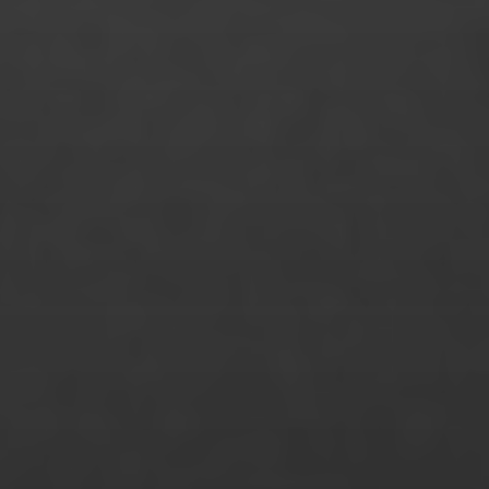
Michelle Noa Voß
Michelle Pfeiffer
Monika das Chagas Bundscherer
Monique Küsel
Maxim Welsch
Mücahit Okumuş
Nathalie Arndt
Nico Schnell
Nicolai Herzog
Niklas Almerood
Niklas Bauer
Noemi Calamida
Nora Bork
Noreen Modler