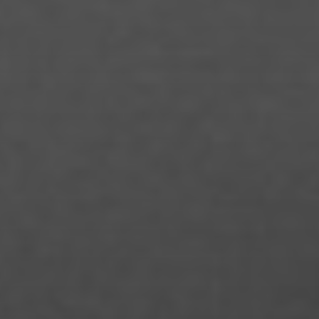
Laura Klein
Laura Alicia Zoe Kloss
Laura Palm
Leon Jurtzik
Leon Stellmach
Lina Marie Markus
Linda Schneider
Lisa Marie Lange
Louisa Hackl
Lukas Bergman Häusler
Maike Pfrang
Manke Chen
Marcel Hauser