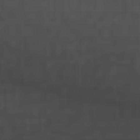
Jeanny Jung
Jendrik Drazetic
Jessica Block
Jette Rossol
Johannes Lewerenz
Jo Ramisch
Joachim Schulteh
Jonas Köksal
Jonas Loock
Jonas Züfle
Josua Hesse
Jule Desel
Kalina Meyer
Katrin Balschus