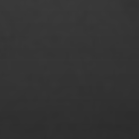
Oliver Tank
Patrizia Straubhaar
Phan Huyen Tran Ngo
Philip von Borries
Philip Ratuschny
Philipp Marquardt
Philipp Nuernberg
Philipp Schultze
Philomena Müller
Raoul Zander
Rebecca Freund
Rebecca Hein
Richard Mugler
Robin Vanessa Struss