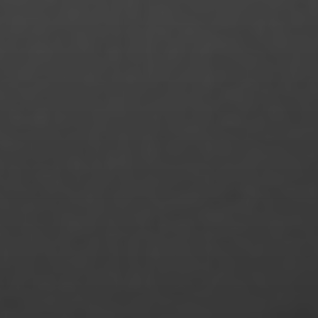
Michelle Pfeiffer
Monika das Chagas Bundscherer
Monique Küsel
Maxim Welsch
Mücahit Okumuş
Nathalie Arndt
Nico Schnell
Nicolai Herzog
Niklas Almerood
Niklas Bauer
Noemi Calamida
Nora Bork
Noreen Modler
Olcan Akcay