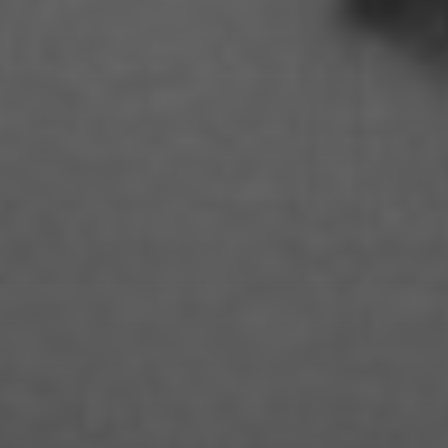
Gideon Becker
Hai Quynh Mai Pham
Hanja Koch
Hannah Szinovatz
Hannah Unteregelsbacher
Humayon Tahir
Isabel Kocks
Isabella Cafaro
Isabelle Geri
Jacob Yanai
Jakob Burkhardt
Jana Büttner
Jasmin Gohlke
Jason Salomon Rinnert