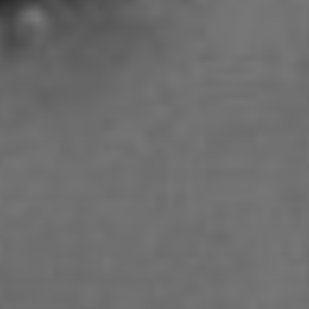
Alessandra Tziolis
Alina Schönfuß
Aline Hille
Annalena Stasiak
Anastasia Tunik
André Hellemans
Angelika Pfaffengut
Anna Fechtig
Anna Jost
Anna Karren
Annicka Ehrl
Ariane Safavi
Arik Bauriedl
Arthur Blum