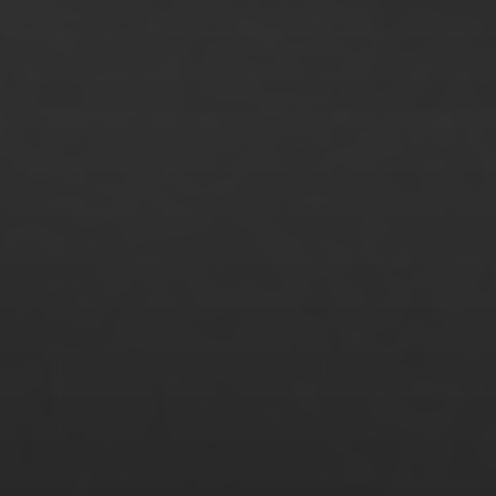
Ruslan Tomashchuk
Sabine Freese
Sandra Janke
Sarah Birklbauer
Sebastian Galli
Sibylle Huber
Sina Zimmermann
Stanley Baumann
Stefanie Lange
Sule Gi Jeong
Sunita Grettmann
Suzan Serbes
Svenja Nagel
Tamim Faizy