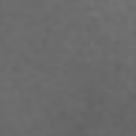
Barbara Turcan
Bella Hube
Bileam Tschepe
Blanka Mikluš
Carolin Anders
Cedrik Weingärtner
Celina Ahlgrimm
Cemre Güney
Chantal Burau
Chen Jing
Chenguang Liu
Christian Woynowski
Clara Moeseritz
Constanze Lenau