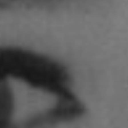
STUDENTEN DES
STUDIENGANGS
Adoni Ferreiro Mählmann
Agatha Wiek
Aimar Munoz Guevara