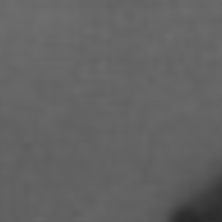
Damaris Becker
Danilo Schoebe
Daphne Quast
Debbie Linne
Denise Thiemke
Deniza Mecinovic
Dimitri Müller
Edgard Heilfuß
Ella Jost
Ella Krug
Fabienne Witte
Fanny Jung
Florian Lüdtke
Florian Muensterkoetter