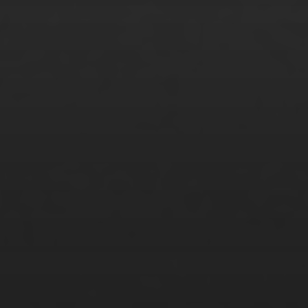
Tamina Gatzke
Tariq Khan
Tatjana Glowinski
Thao Pham Thi Phuong
Thi Hanh Nhi Nguyen
Tim Pertuch
Tupac Rodriguez
Vanessa Hübner
Waiyaki Otieno
Weiya Yeung
Xenia Zermal
Xingcen Zhou
Yi Yi
Zachary Haude