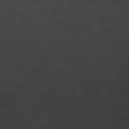
Mareike Heyne
Margot Maes
Maria Lessing
Maria Mai
Maria Znamerovskaja
Mariana Schweens Minero
Marie Neureither
Marie-Charlotte Fechner
Marina Marques Silva
Mary Fischer
Mattis Gutsche
Merle Fromhage
Merve Gülle
Michelle Noa Voß