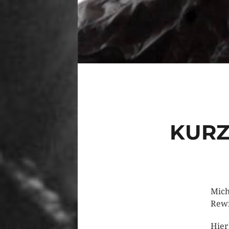
KURZ
Mich
Rewi
Hier