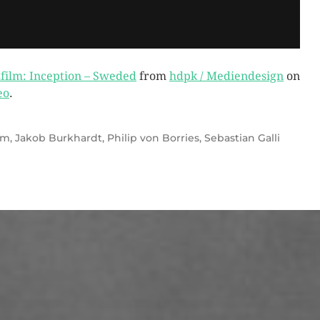
film: Inception – Sweded
from
hdpk / Mediendesign
on
eo
.
lm
,
Jakob Burkhardt
,
Philip von Borries
,
Sebastian Galli