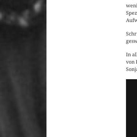
weni
Spez
Aufw
Schr
gesw
In a
von 
Sonj