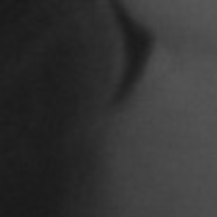
Adoni Ferreiro Mählmann
Agatha Wiek
Aimar Munoz Guevara
Alessandra Tziolis
Alina Schönfuß
Aline Hille
Annalena Stasiak
Anastasia Tunik
André Hellemans
Angelika Pfaffengut
Anna Fechtig
Anna Jost
Anna Karren
Annicka Ehrl