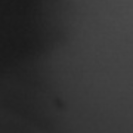
Ariane Safavi
Arik Bauriedl
Arthur Blum
Barbara Turcan
Bella Hube
Bileam Tschepe
Blanka Mikluš
Carolin Anders
Cedrik Weingärtner
Celina Ahlgrimm
Cemre Güney
Chantal Burau
Chen Jing
Chenguang Liu