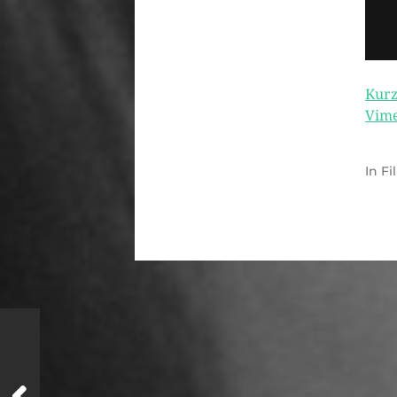
Kurz
Vim
In
Fi