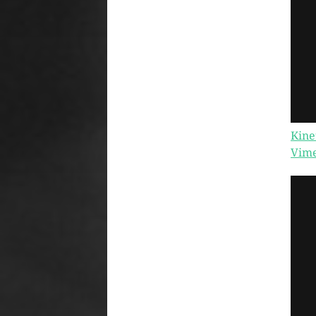
Kine
Vim