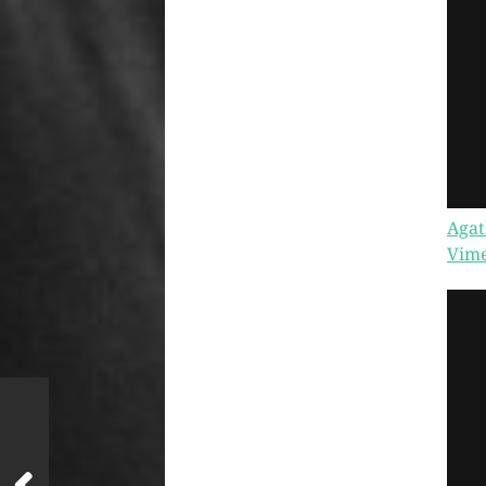
Agat
Vim