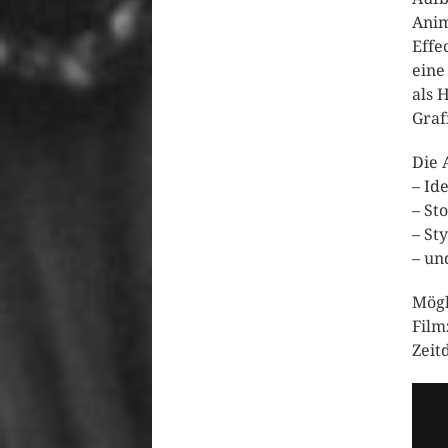
Anim
Effe
eine
als 
Graf
Die 
– Id
– St
– St
– un
Mögl
Film
Zeit