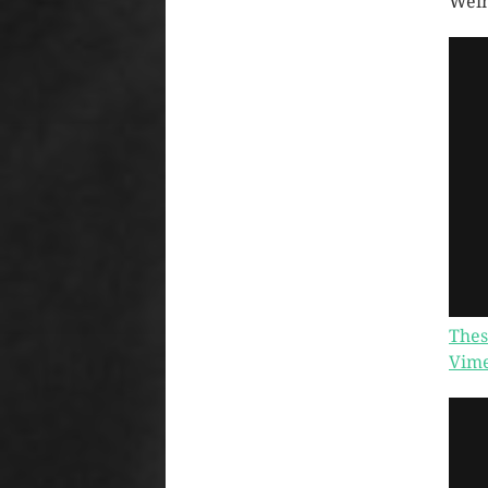
Wein
Thes
Vim