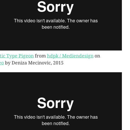
tic Type Pigeon
from
hdpk / Mediendesign
on
eo
by Deniza Mecinovic, 2015