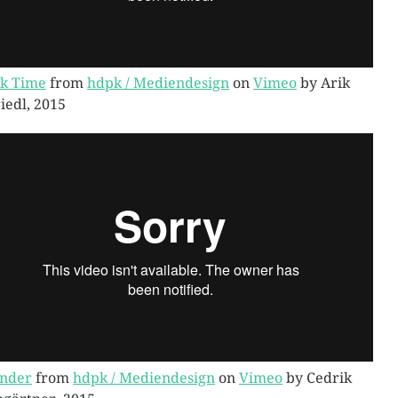
k Time
from
hdpk / Mediendesign
on
Vimeo
by Arik
iedl, 2015
nder
from
hdpk / Mediendesign
on
Vimeo
by Cedrik