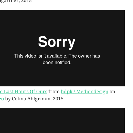
gärtner, 2015
e Last Hours Of Ours
from
hdpk / Mediendesign
on
eo
by Celina Ahlgrimm, 2015