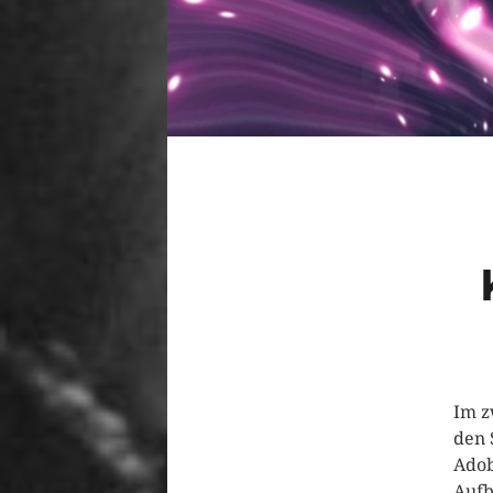
Im z
den 
Adob
Aufb