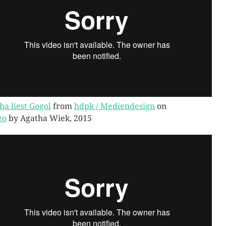
ha liest Gogol
from
hdpk / Mediendesign
on
eo
by Agatha Wiek, 2015