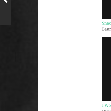
Snac
Baur
I Wo