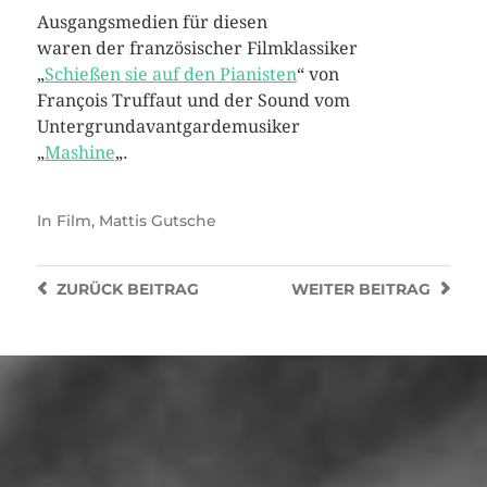
Ausgangsmedien für diesen
waren der französischer Filmklassiker
„
Schießen sie auf den Pianisten
“ von
François Truffaut und der Sound vom
Untergrundavantgardemusiker
„
Mashine
„.
In
Film
,
Mattis Gutsche
ZURÜCK
BEITRAG
WEITER
BEITRAG