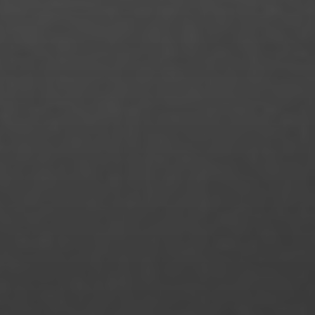
Merle Fromhage
Merve Gülle
Michelle Noa Voß
Michelle Pfeiffer
Monika das Chagas Bundscherer
Monique Küsel
Maxim Welsch
Mücahit Okumuş
Nathalie Arndt
Nico Schnell
Nicolai Herzog
Niklas Almerood
Niklas Bauer
Noemi Calamida