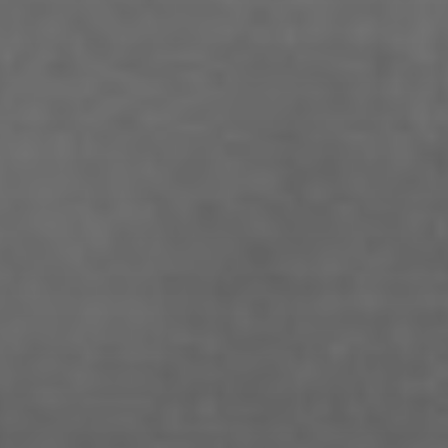
Christian Woynowski
Clara Moeseritz
Constanze Lenau
Damaris Becker
Danilo Schoebe
Daphne Quast
Debbie Linne
Denise Thiemke
Deniza Mecinovic
Dimitri Müller
Edgard Heilfuß
Ella Jost
Ella Krug
Fabienne Witte