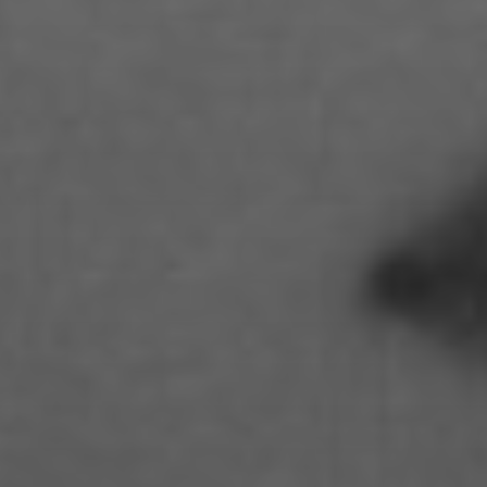
Fanny Jung
Florian Lüdtke
Florian Muensterkoetter
Gideon Becker
Hai Quynh Mai Pham
Hanja Koch
Hannah Szinovatz
Hannah Unteregelsbacher
Humayon Tahir
Isabel Kocks
Isabella Cafaro
Isabelle Geri
Jacob Yanai
Jakob Burkhardt