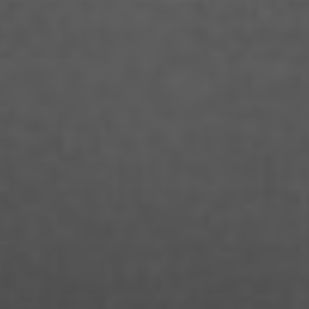
Jana Büttner
Jasmin Gohlke
Jason Salomon Rinnert
Jeanny Jung
Jendrik Drazetic
Jessica Block
Jette Rossol
Johannes Lewerenz
Jo Ramisch
Joachim Schulteh
Jonas Köksal
Jonas Loock
Jonas Züfle
Josua Hesse