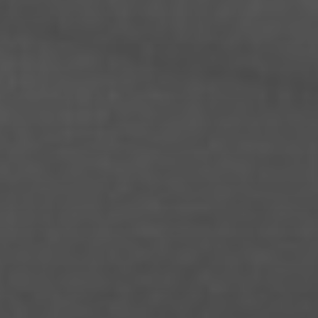
Jule Desel
Kalina Meyer
Katrin Balschus
Laura Klein
Laura Alicia Zoe Kloss
Laura Palm
Leon Jurtzik
Leon Stellmach
Lina Marie Markus
Linda Schneider
Lisa Marie Lange
Louisa Hackl
Lukas Bergman Häusler