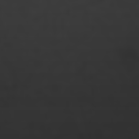
Nora Bork
Noreen Modler
Olcan Akcay
Oliver Tank
Patrizia Straubhaar
Phan Huyen Tran Ngo
Philip von Borries
Philip Ratuschny
Philipp Marquardt
Philipp Nuernberg
Philipp Schultze
Philomena Müller
Raoul Zander
Rebecca Freund