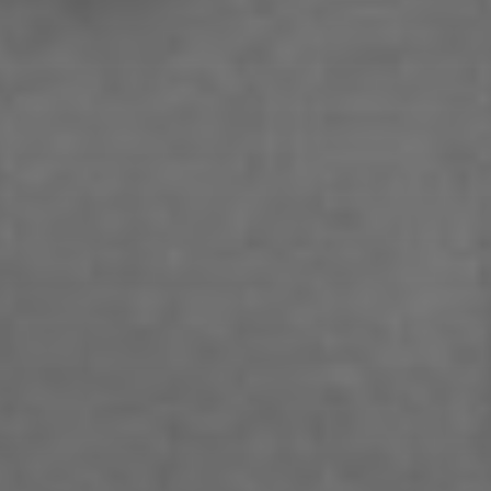
Ariane Safavi
Arik Bauriedl
Arthur Blum
Barbara Turcan
Bella Hube
Bileam Tschepe
Blanka Mikluš
Carolin Anders
Cedrik Weingärtner
Celina Ahlgrimm
Cemre Güney
Chantal Burau
Chen Jing
Chenguang Liu