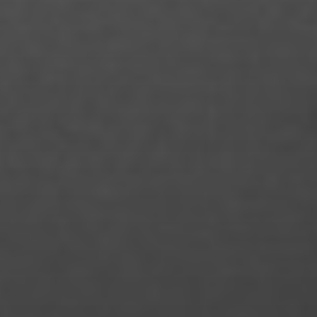
Maike Pfrang
Manke Chen
Marcel Hauser
Mareike Heyne
Margot Maes
Maria Lessing
Maria Mai
Maria Znamerovskaja
Mariana Schweens Minero
Marie Neureither
Marie-Charlotte Fechner
Marina Marques Silva
Mary Fischer
Mattis Gutsche