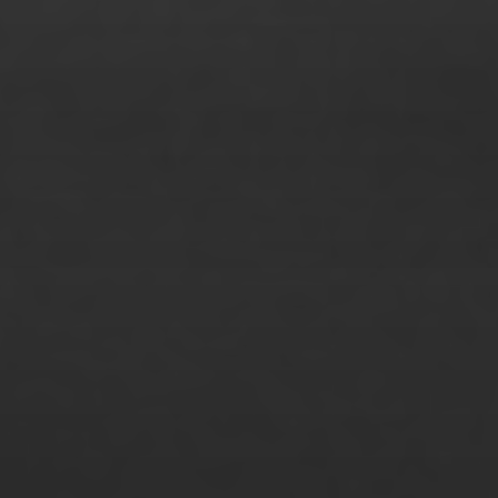
Rebecca Hein
Richard Mugler
Robin Vanessa Struss
Ruslan Tomashchuk
Sabine Freese
Sandra Janke
Sarah Birklbauer
Sebastian Galli
Sibylle Huber
Sina Zimmermann
Stanley Baumann
Stefanie Lange
Sule Gi Jeong
Sunita Grettmann