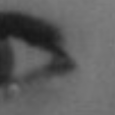
Adoni Ferreiro Mählmann
Agatha Wiek
Aimar Munoz Guevara
Alessandra Tziolis
Alina Schönfuß
Aline Hille
Annalena Stasiak
Anastasia Tunik
André Hellemans
Angelika Pfaffengut
Anna Fechtig
Anna Jost
Anna Karren
Annicka Ehrl