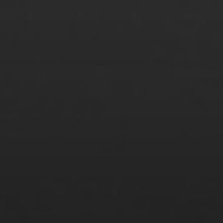
Suzan Serbes
Svenja Nagel
Tamim Faizy
Tamina Gatzke
Tariq Khan
Tatjana Glowinski
Thao Pham Thi Phuong
Thi Hanh Nhi Nguyen
Tim Pertuch
Tupac Rodriguez
Vanessa Hübner
Waiyaki Otieno
Weiya Yeung
Xenia Zermal