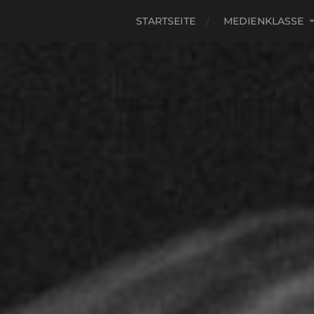
STARTSEITE
MEDIENKLASSE