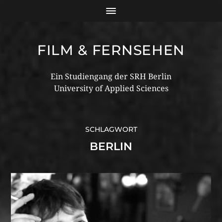
FILM & FERNSEHEN
Ein Studiengang der SRH Berlin
University of Applied Sciences
SCHLAGWORT
BERLIN